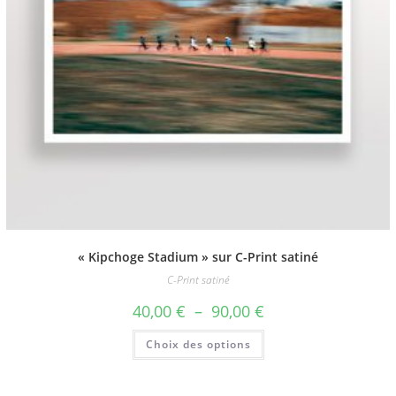
« Kipchoge Stadium » sur C-Print satiné
C-Print satiné
Plage
40,00
€
–
90,00
€
de
prix :
Ce
Choix des options
40,00 €
produit
à
a
90,00 €
plusieurs
variations.