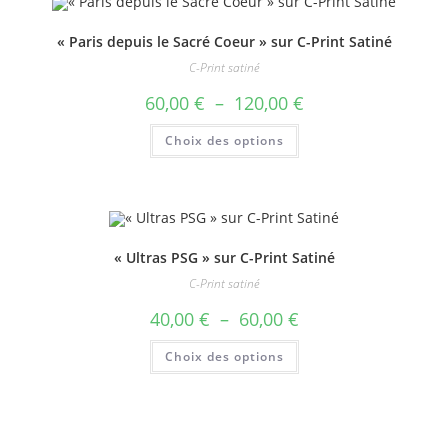
peuvent
être
choisies
« Paris depuis le Sacré Coeur » sur C-Print Satiné
sur
la
C-Print satiné
page
du
Plage
60,00
€
–
120,00
€
produit
de
prix :
Ce
Choix des options
60,00 €
produit
à
a
120,00 €
plusieurs
variations.
Les
options
peuvent
être
choisies
« Ultras PSG » sur C-Print Satiné
sur
la
C-Print satiné
page
du
Plage
40,00
€
–
60,00
€
produit
de
prix :
Ce
Choix des options
40,00 €
produit
à
a
60,00 €
plusieurs
variations.
Les
options
peuvent