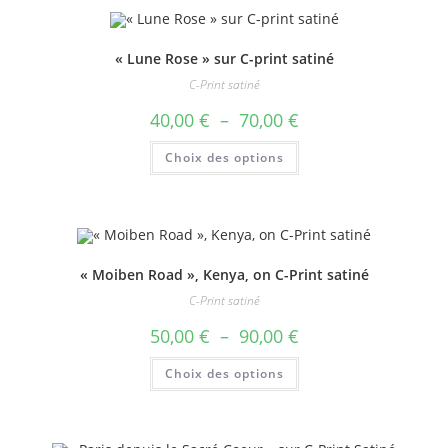
Les
options
peuvent
être
choisies
« Lune Rose » sur C-print satiné
sur
la
C-Print satiné
page
du
Plage
40,00
€
–
70,00
€
produit
de
prix :
Ce
Choix des options
40,00 €
produit
à
a
70,00 €
plusieurs
variations.
Les
options
peuvent
être
choisies
« Moiben Road », Kenya, on C-Print satiné
sur
la
C-Print satiné
page
du
Plage
50,00
€
–
90,00
€
produit
de
prix :
Ce
Choix des options
50,00 €
produit
à
a
90,00 €
plusieurs
variations.
Les
options