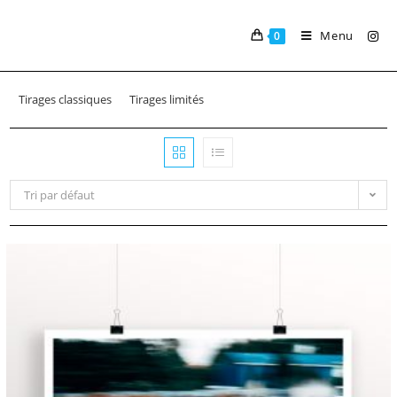
Skip
to
Menu
0
content
Tirages classiques
Tirages limités
Tri par défaut