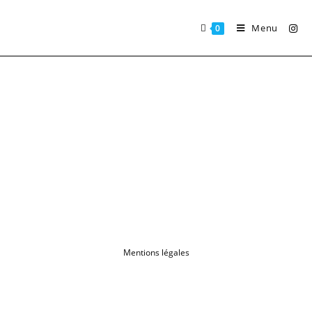
Menu
0
Mentions légales
Romain Bourven © 2022 - All rights reserved