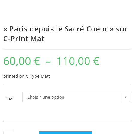
« Paris depuis le Sacré Coeur » sur
C-Print Mat
60,00
€
–
110,00
€
Plage
de
prix :
60,00 €
à
printed on C-Type Matt
110,00 €
Choisir une option
SIZE